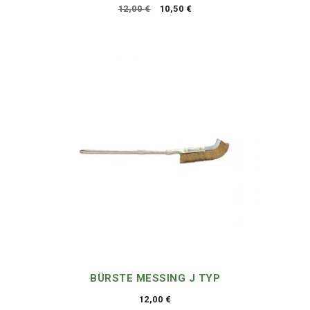
Ursprünglicher
Aktueller
12,00
€
10,50
€
Preis
Preis
war:
ist:
12,00 €
10,50 €.
BÜRSTE MESSING J TYP
12,00
€