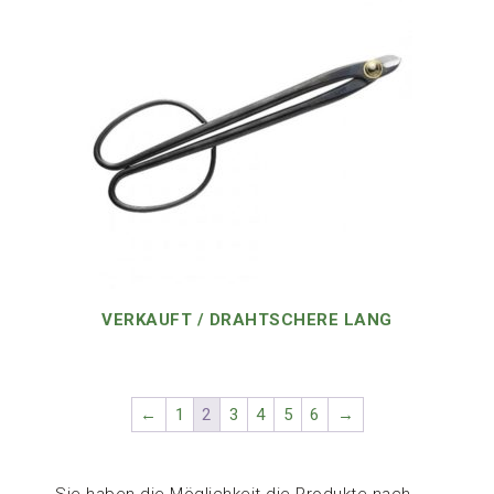
VERKAUFT / DRAHTSCHERE LANG
←
1
2
3
4
5
6
→
Sie haben die Möglichkeit die Produkte nach