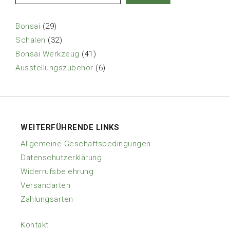
29
Bonsai
29
Produkte
32
Schalen
32
Produkte
41
Bonsai Werkzeug
41
Produkte
6
Ausstellungszubehör
6
Produkte
WEITERFÜHRENDE LINKS
Allgemeine Geschäftsbedingungen
Datenschutzerklärung
Widerrufsbelehrung
Versandarten
Zahlungsarten
Kontakt