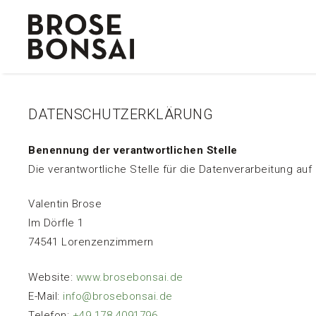
Zum
Inhalt
springen
DATENSCHUTZERKLÄRUNG
Benennung der verantwortlichen Stelle
Die verantwortliche Stelle für die Datenverarbeitung auf 
Valentin Brose
Im Dörfle 1
74541 Lorenzenzimmern
Website:
www.brosebonsai.de
E-Mail:
info@brosebonsai.de
Telefon:
+49 178 4091796