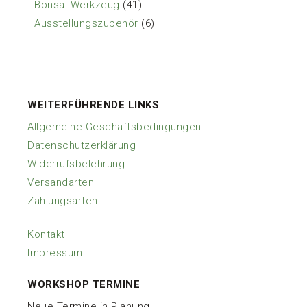
Produkte
41
Bonsai Werkzeug
41
Produkte
6
Ausstellungszubehör
6
Produkte
WEITERFÜHRENDE LINKS
Allgemeine Geschäftsbedingungen
Datenschutzerklärung
Widerrufsbelehrung
Versandarten
Zahlungsarten
Kontakt
Impressum
WORKSHOP TERMINE
Neue Termine in Planung