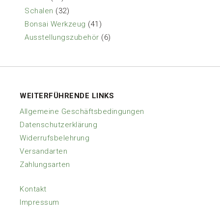
Produkte
32
Schalen
32
Produkte
41
Bonsai Werkzeug
41
Produkte
6
Ausstellungszubehör
6
Produkte
WEITERFÜHRENDE LINKS
Allgemeine Geschäftsbedingungen
Datenschutzerklärung
Widerrufsbelehrung
Versandarten
Zahlungsarten
Kontakt
Impressum