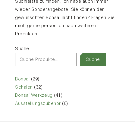
Suchleiste zu finden. Ich habe auch immer
wieder Sonderangebote. Sie können den
gewünschten Bonsai nicht finden? Fragen Sie
mich gerne persönlich nach weiteren
Produkten.
Suche
Suche
29
Bonsai
29
Produkte
32
Schalen
32
Produkte
41
Bonsai Werkzeug
41
Produkte
6
Ausstellungszubehör
6
Produkte