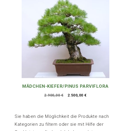
MÄDCHEN-KIEFER/PINUS PARVIFLORA
Ursprünglicher
Aktueller
2.900,00
€
2.500,00
€
Preis
Preis
war:
ist:
2.900,00 €
2.500,00 €.
Sie haben die Möglichkeit die Produkte nach
Kategorien zu filtern oder sie mit Hilfe der