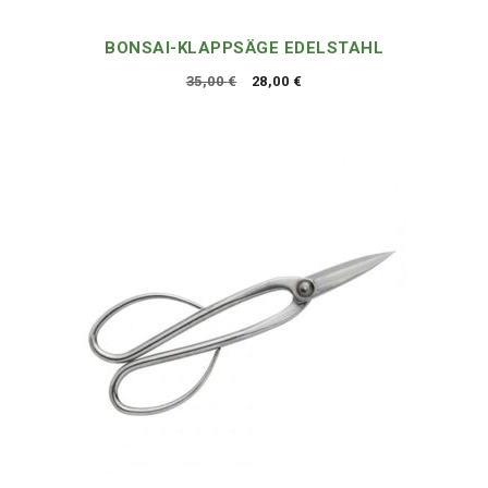
BONSAI-KLAPPSÄGE EDELSTAHL
Ursprünglicher
Aktueller
35,00
€
28,00
€
Preis
Preis
war:
ist:
35,00 €
28,00 €.