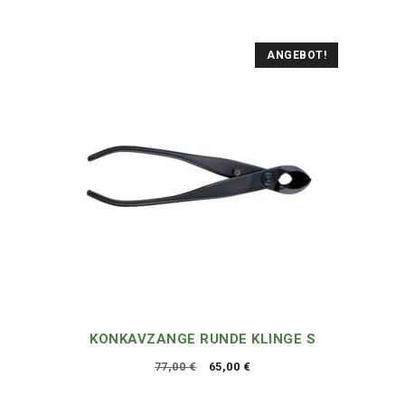
ANGEBOT!
KONKAVZANGE RUNDE KLINGE S
Ursprünglicher
Aktueller
77,00
€
65,00
€
Preis
Preis