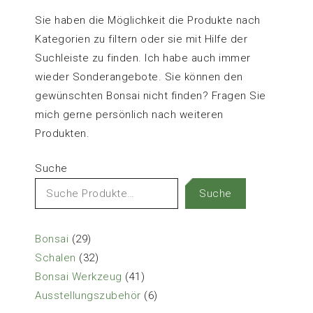
war:
ist:
77,00 €
65,00 €.
Sie haben die Möglichkeit die Produkte nach
Kategorien zu filtern oder sie mit Hilfe der
Suchleiste zu finden. Ich habe auch immer
wieder Sonderangebote. Sie können den
gewünschten Bonsai nicht finden? Fragen Sie
mich gerne persönlich nach weiteren
Produkten.
Suche
Suche
29
Bonsai
29
Produkte
32
Schalen
32
Produkte
41
Bonsai Werkzeug
41
Produkte
6
Ausstellungszubehör
6