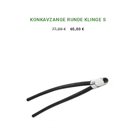
KONKAVZANGE RUNDE KLINGE S
Ursprünglicher
Aktueller
77,00
€
65,00
€
Preis
Preis
war:
ist:
77,00 €
65,00 €.