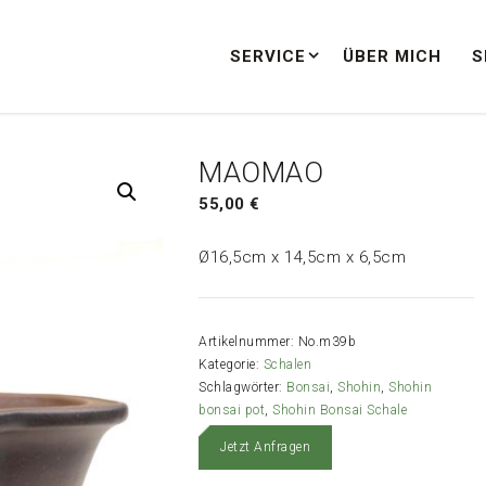
SERVICE
ÜBER MICH
S
MAOMAO
55,00
€
Ø16,5cm x 14,5cm x 6,5cm
Artikelnummer:
No.m39b
Kategorie:
Schalen
Schlagwörter:
Bonsai
,
Shohin
,
Shohin
bonsai pot
,
Shohin Bonsai Schale
Jetzt Anfragen