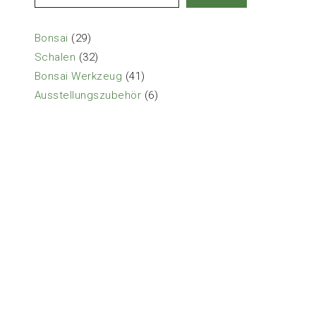
29
Bonsai
29
Produkte
32
Schalen
32
Produkte
41
Bonsai Werkzeug
41
Produkte
6
Ausstellungszubehör
6
Produkte