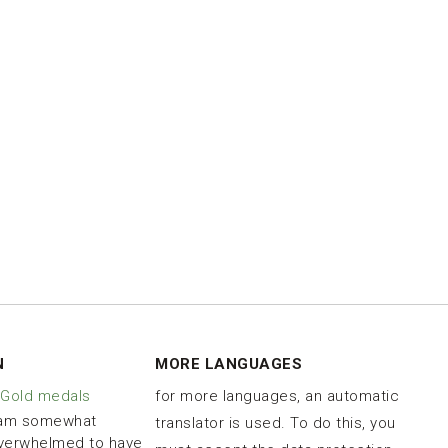
N
MORE LANGUAGES
 Gold medals
for more languages, an automatic
 am somewhat
translator is used. To do this, you
verwhelmed to have