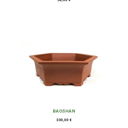
BAOSHAN
330,00
€