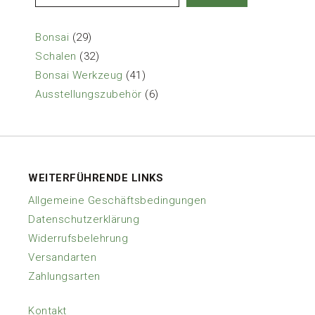
29
Bonsai
29
Produkte
32
Schalen
32
Produkte
41
Bonsai Werkzeug
41
Produkte
6
Ausstellungszubehör
6
Produkte
WEITERFÜHRENDE LINKS
Allgemeine Geschäftsbedingungen
Datenschutzerklärung
Widerrufsbelehrung
Versandarten
Zahlungsarten
Kontakt