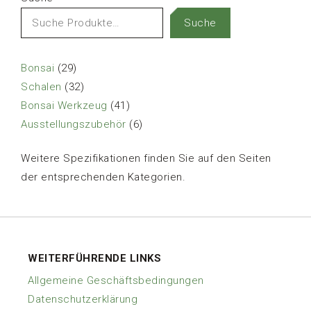
Suche
29
Bonsai
29
Produkte
32
Schalen
32
Produkte
41
Bonsai Werkzeug
41
Produkte
6
Ausstellungszubehör
6
Produkte
Weitere Spezifikationen finden Sie auf den Seiten
der entsprechenden Kategorien.
WEITERFÜHRENDE LINKS
Allgemeine Geschäftsbedingungen
Datenschutzerklärung