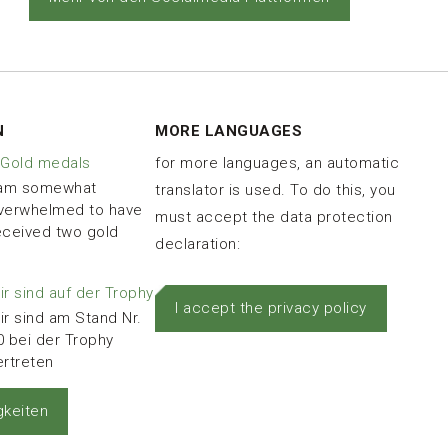
N
MORE LANGUAGES
 Gold medals
for more languages, an automatic
 am somewhat
translator is used. To do this, you
verwhelmed to have
must accept the data protection
eceived two gold
declaration:
ir sind auf der Trophy
I accept the privacy policy
ir sind am Stand Nr.
0 bei der Trophy
ertreten
gkeiten