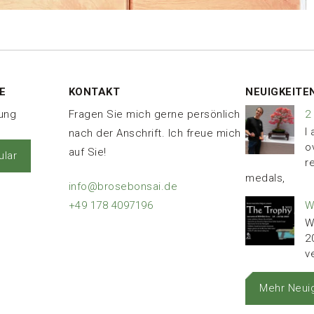
E
KONTAKT
NEUIGKEITE
nung
Fragen Sie mich gerne persönlich
2
I
nach der Anschrift. Ich freue mich
o
auf Sie!
lar
r
medals,
info@brosebonsai.de
W
+49 178 4097196
W
2
v
Mehr Neui