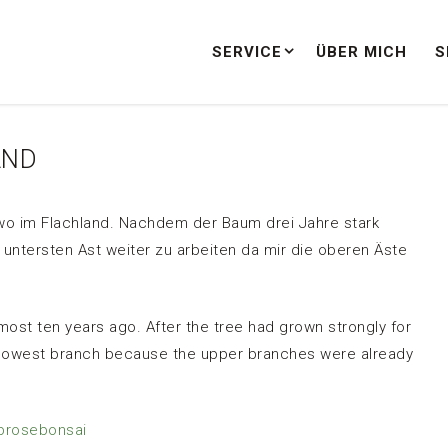
SERVICE
ÜBER MICH
S
AND
dwo im Flachland. Nachdem der Baum drei Jahre stark
ntersten Ast weiter zu arbeiten da mir die oberen Äste
most ten years ago. After the tree had grown strongly for
he lowest branch because the upper branches were already
brosebonsai