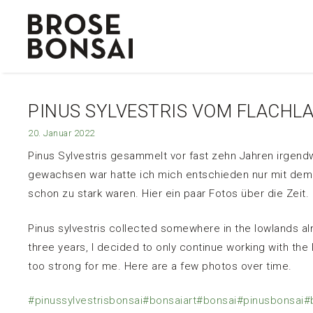
Zum
Inhalt
springen
PINUS SYLVESTRIS VOM FLACHL
20. Januar 2022
Pinus Sylvestris gesammelt vor fast zehn Jahren irgen
gewachsen war hatte ich mich entschieden nur mit dem u
schon zu stark waren. Hier ein paar Fotos über die Zeit.
Pinus sylvestris collected somewhere in the lowlands al
three years, I decided to only continue working with t
too strong for me. Here are a few photos over time.
#pinussylvestrisbonsai
#bonsaiart
#bonsai
#pinusbonsai
#